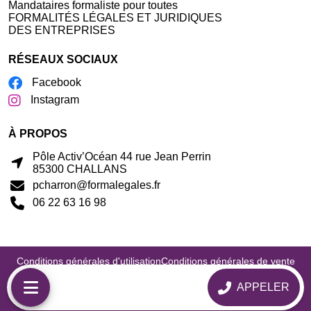
Mandataires formaliste pour toutes
FORMALITÉS LÉGALES ET JURIDIQUES
DES ENTREPRISES
RÉSEAUX SOCIAUX
Facebook
Instagram
À PROPOS
Pôle Activ’Océan 44 rue Jean Perrin
85300 CHALLANS
pcharron@formalegales.fr
06 22 63 16 98
Conditions générales d'utilisation
Conditions générales de vente
Politique de confidentialité
Mentions légales
Politique de cookie
Gérer mes cookies
Connexion
APPELER
Créé par Evolusite