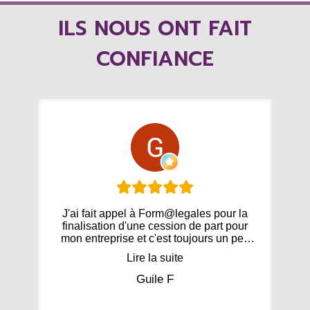
ILS NOUS ONT FAIT
CONFIANCE
J'ai fait appel à Form@legales pour la
O
finalisation d'une cession de part pour
mon entreprise et c'est toujours un peu
stressant. Stéphane et Priscillia ont été
Lire la suite
super réactifs et de très bons conseils et
le plus non négligeable, ils sont très
v
Guile F
sympathiques. Je recommande et ne
v
manquerai pas de partager et de faire de